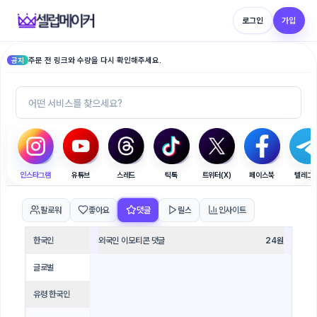
로그인
가입
주문 전 링크와 수량을 다시 확인해주세요.
공지
인스타그램
유튜브
스레드
틱톡
트위터(X)
페이스북
텔레그
팔로워
좋아요
댓글
릴스
인사이트
한국인
외국인 이모티콘 댓글
24
원
글로벌
유령 한국인