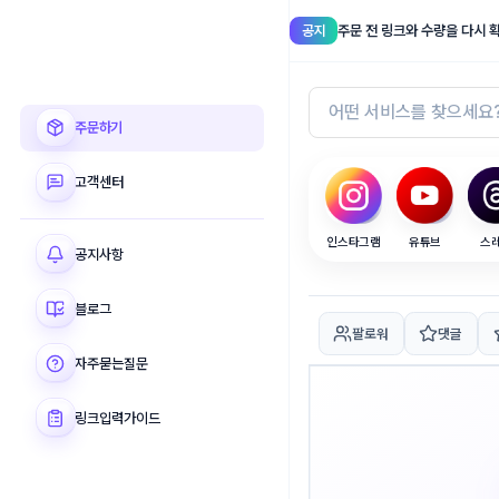
공지
주문 전 링크와 수량을 다시 
셀럽메이커
주문하기
고객센터
인스타그램
유튜브
스
공지사항
블로그
팔로워
댓글
자주묻는질문
링크입력가이드