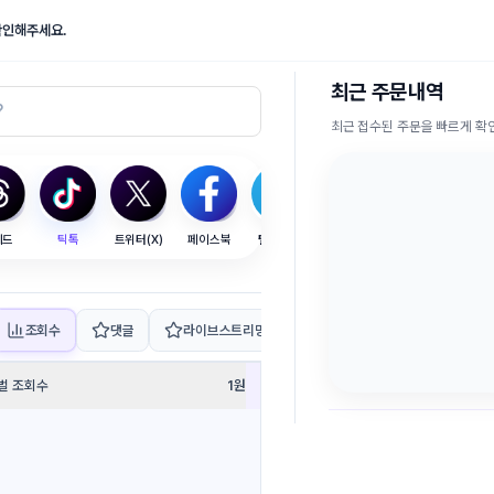
확인해주세요.
최근 주문내역
최근 접수된 주문을 빠르게 
레드
틱톡
트위터(X)
페이스북
텔레그램
SEO
조회수
댓글
라이브스트리밍
공유/저장
벌 조회수
1
원