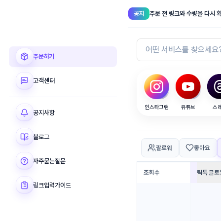
공지
주문 전 링크와 수량을 다시 
셀럽메이커
주문하기
고객센터
인스타그램
유튜브
스
공지사항
블로그
팔로워
좋아요
자주묻는질문
조회수
틱톡 글로
링크입력가이드