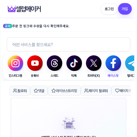
로그인
가입
주문 전 링크와 수량을 다시 확인해주세요.
공지
인스타그램
유튜브
스레드
틱톡
트위터(X)
페이스북
텔레그
팔로워
댓글
라이브스트리밍
페이지 팔로워
페이지 좋아