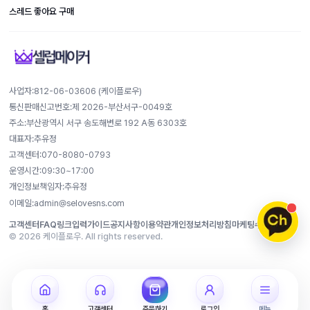
스레드 좋아요 구매
사업자:812-​06-​03606 (케이플로우)
통신판매신고번호:제 2026-부산서구-0049호
주소:부산광역시 서구 송도해변로 192 A동 6303호
대표자:추유정
고객센터:070-8080-0793
운영시간:09:30~17:00
개인정보책임자:추유정
이메일:admin@selovesns.com
고객센터
FAQ
링크입력가이드
공지사항
이용약관
개인정보처리방침
마케팅수신동의
© 2026 케이플로우. All rights reserved.
홈
고객센터
주문하기
로그인
메뉴