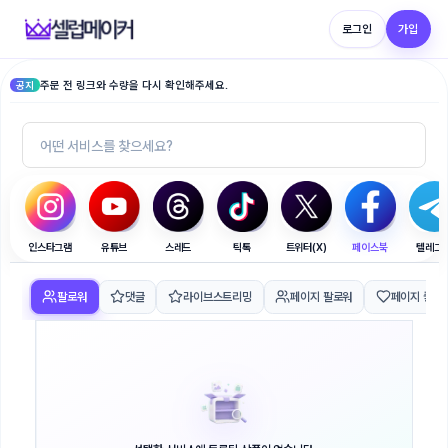
로그인
가입
주문 전 링크와 수량을 다시 확인해주세요.
공지
인스타그램
유튜브
스레드
틱톡
트위터(X)
페이스북
텔레그
팔로워
댓글
라이브스트리밍
페이지 팔로워
페이지 좋아