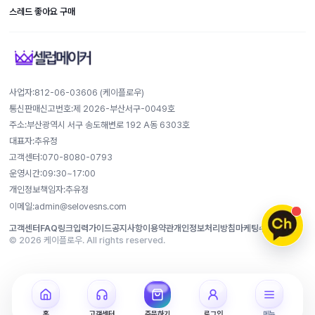
스레드 좋아요 구매
사업자:812-​06-​03606 (케이플로우)
통신판매신고번호:제 2026-부산서구-0049호
주소:부산광역시 서구 송도해변로 192 A동 6303호
대표자:추유정
고객센터:070-8080-0793
운영시간:09:30~17:00
개인정보책임자:추유정
이메일:admin@selovesns.com
고객센터
FAQ
링크입력가이드
공지사항
이용약관
개인정보처리방침
마케팅수신동의
© 2026 케이플로우. All rights reserved.
홈
고객센터
주문하기
로그인
메뉴