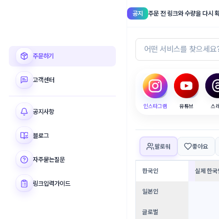
공지
주문 전 링크와 수량을 다시 
셀럽메이커
주문하기
고객센터
인스타그램
유튜브
스
공지사항
블로그
팔로워
좋아요
자주묻는질문
한국인
실제 한국
링크입력가이드
일본인
글로벌