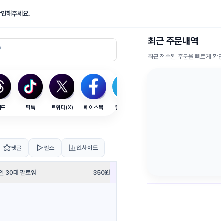
확인해주세요.
최근 주문내역
최근 접수된 주문을 빠르게 
레드
틱톡
트위터(X)
페이스북
텔레그램
SEO
댓글
릴스
인사이트
인 30대 팔로워
350
원