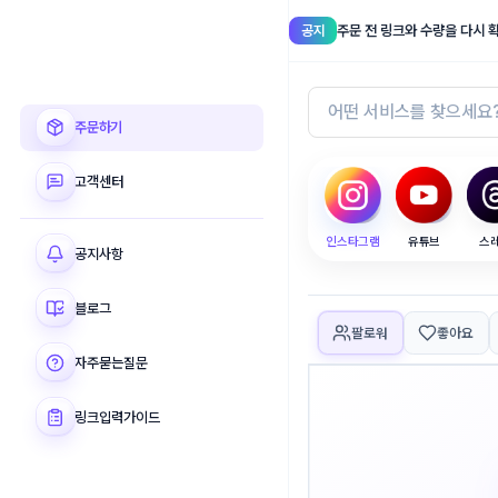
공지
주문 전 링크와 수량을 다시 
셀럽메이커
주문하기
고객센터
인스타그램
유튜브
스
공지사항
블로그
팔로워
좋아요
자주묻는질문
링크입력가이드