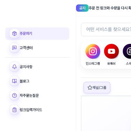
공지
주문 전 링크와 수량을 다시 
셀럽메이커
주문하기
고객센터
인스타그램
유튜브
스
공지사항
블로그
채널/그룹
자주묻는질문
링크입력가이드