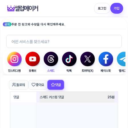
로그인
가입
주문 전 링크와 수량을 다시 확인해주세요.
공지
인스타그램
유튜브
스레드
틱톡
트위터(X)
페이스북
텔레그
팔로워
좋아요
댓글
댓글
스레드 커스텀 댓글
25
원