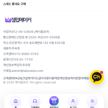
스레드 좋아요 구매
사업자:812-​06-​03606 (케이플로우)
통신판매신고번호:제 2026-부산서구-0049호
주소:부산광역시 서구 송도해변로 192 A동 6303호
대표자:추유정
고객센터:070-8080-0793
운영시간:09:30~17:00
개인정보책임자:추유정
이메일:admin@selovesns.com
고객센터
FAQ
링크입력가이드
공지사항
이용약관
개인정보처리방침
마케팅수신동의
© 2026 케이플로우. All rights reserved.
홈
고객센터
주문하기
로그인
메뉴