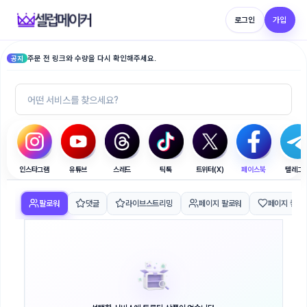
로그인
가입
주문 전 링크와 수량을 다시 확인해주세요.
공지
인스타그램
유튜브
스레드
틱톡
트위터(X)
페이스북
텔레그
팔로워
댓글
라이브스트리밍
페이지 팔로워
페이지 좋아