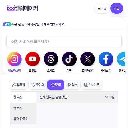
로그인
가입
주문 전 링크와 수량을 다시 확인해주세요.
공지
인스타그램
유튜브
스레드
틱톡
트위터(X)
페이스북
텔레그
팔로워
좋아요
댓글
릴스
인사이트
한국인
실제 한국인 남성 댓글
250
원
글로벌
유령 한국인