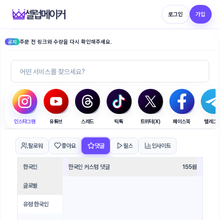
로그인
가입
주문 전 링크와 수량을 다시 확인해주세요.
공지
인스타그램
유튜브
스레드
틱톡
트위터(X)
페이스북
텔레그
팔로워
좋아요
댓글
릴스
인사이트
한국인
한국인 커스텀 댓글
155
원
글로벌
유령 한국인